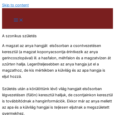
Skip to content
A szonikus születés
A magzat az anya hangját elsősorban a csontvezetésen
keresztül (a magzat koponyacsontja érintkezik az anya
gerincoszlopával) ill. a hasfalon, méhfalon és a magzatvízen át
szűrten
hallja. Legerőteljesebben az anya hangja jut el a
magzathoz, de kis mértékben a külvilág és az apa hangja is
eljut hozzá.
Születés után a körülöttünk lévő világ hangjait elsősorban
légvezetésen (fülön) keresztül halljuk, de csontjainkon keresztül
is továbbítódnak a hanginformációk. Ekkor már az anya mellett
az apa és a külvilág hangjai is
teljesen
eljutnak a megszületett
gyermekhez.