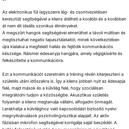
Az elektronikus fül (egyszerre lég- és csontvezetésen
keresztül) segítségével a kliens átélheti a korábbi és a korábban
át nem élt ideális szonikus élményeket.
A megszűrt hangok segítségével elmerülhet a távoli múltban és
megtisztulhat negatív tapasztalataitól, minek következtében
újra kialakul a megfelelő hallás és fejlődik kommunikációs
készsége. Ráismer édesanyja hangjára, amely végigkísérte és
felkészítette a kommunikációra.
Ezt a kommunikációt szeretném a tréning révén kiterjeszteni a
születés utáni időszakra is. Így a kliens jobban nyit az édesapja
felé, majd mások és a külvilág felé, hogy szociálisan
integrálódni tudjon a közösségbe. Akusztikus születés
folyamán a kliens megtanulja vállalni, elfogadni önmagát.
Lerakhatja a külvilághoz való kapcsolódást biztosító nyelvi
megnyilvánulások pszicholingvisztikai alapjait. Az aktív
fázisban mikrofon segítségével korrigálja saját beszédét. A