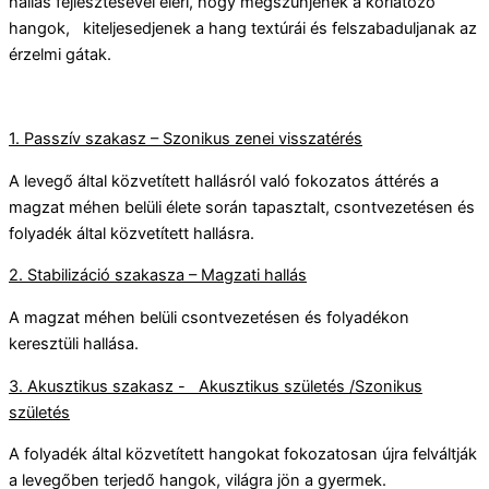
hallás fejlesztésével eléri, hogy megszűnjenek a korlátozó
hangok, kiteljesedjenek a hang textúrái és felszabaduljanak az
érzelmi gátak.
1. Passzív szakasz – Szonikus zenei visszatérés
A levegő által közvetített hallásról való fokozatos áttérés a
magzat méhen belüli élete során tapasztalt, csontvezetésen és
folyadék által közvetített hallásra.
2. Stabilizáció szakasza – Magzati hallás
A magzat méhen belüli csontvezetésen és folyadékon
keresztüli hallása.
3. Akusztikus szakasz - Akusztikus születés /Szonikus
születés
A folyadék által közvetített hangokat fokozatosan újra felváltják
a levegőben terjedő hangok, világra jön a gyermek.