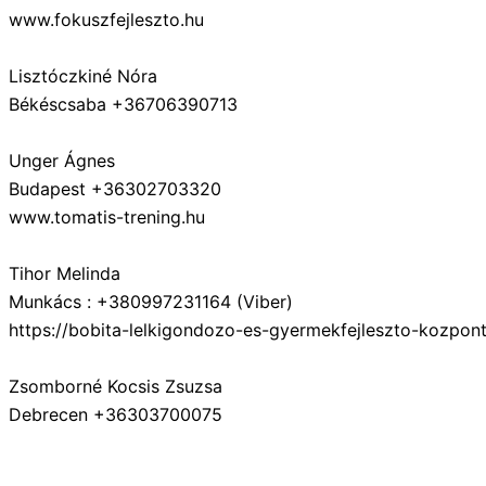
www.fokuszfejleszto.hu
Lisztóczkiné Nóra
Békéscsaba +36706390713
Unger Ágnes
Budapest +36302703320
www.tomatis-trening.hu
Tihor Melinda
Munkács : +380997231164 (Viber)
https://bobita-lelkigondozo-es-gyermekfejleszto-kozpon
Zsomborné Kocsis Zsuzsa
Debrecen +36303700075